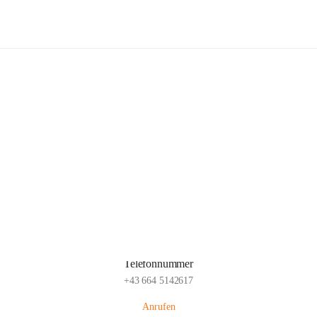
Freiwillige Feuerwehr Glaubendorf
Hauptadresse
Parkstraße 7, 3704 Glaubendorf , AUT
Auf Karte ansehen
Telefonnummer
+43 664 5142617
Anrufen