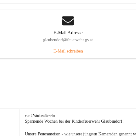
E-Mail Adresse
glaubendorf@feuerwehr.gv.at
E-Mail schreiben
F
vor 2 Wochen
Bericht
r
Spannende Wochen bei der Kinderfeuerwehr Glaubendorf!
e
i
Unsere Feuerameisen - wie unsere jüngsten Kameraden genannt w