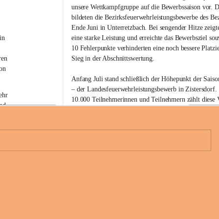
w
unsere Wettkampfgruppe auf die Bewerbssaison vor. D
i
bildeten die Bezirksfeuerwehrleistungsbewerbe des Be
l
Ende Juni in Unterretzbach. Bei sengender Hitze zeigt
l
i
in 
eine starke Leistung und erreichte das Bewerbsziel sou
g
 
10 Fehlerpunkte verhinderten eine noch bessere Platzi
e
ren 
Sieg in der Abschnittswertung.
F
on 
e
Anfang Juli stand schließlich der Höhepunkt der Sai
u
– der Landesfeuerwehrleistungsbewerb in Zistersdorf. 
e
ehr 
r
10.000 Teilnehmerinnen und Teilnehmern zählt diese V
nd 
w
den größten Feuerwehrbewerben des Landes. Unsere 
e
konnte erneut eine starke Leistung abrufen und absolv
h
diesmal fehlerfrei.
r
 
G
Mit der drittschnellsten Zeit aller teilnehmenden Gru
l
 
a
6
Bezirk Hollabrunn in Bronze können wir auf unsere Lei
u
b
Im Anschluss wurde der erfolgreiche Bewerbstag geme
e
 eine 
n
Jetzt steht als nächstes unser Feuerwehrfest am 25. und 
d
Glaubendorf am Programm.
o