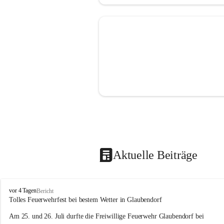
Aktuelle Beiträge
F
vor 4 Tagen
Bericht
r
Tolles Feuerwehrfest bei bestem Wetter in Glaubendorf
e
Am 25. und 26. Juli durfte die Freiwillige Feuerwehr Glaubendorf bei 
i