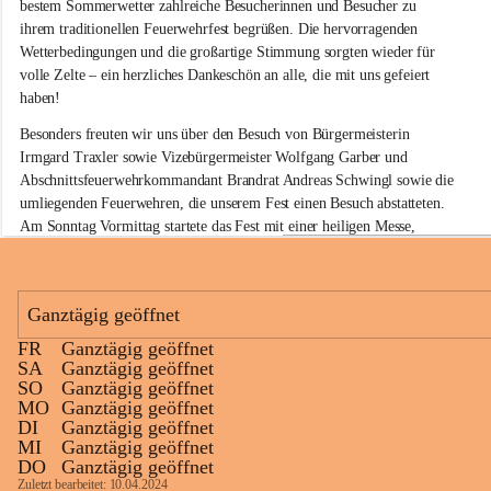
w
bestem Sommerwetter zahlreiche Besucherinnen und Besucher zu 
i
ihrem traditionellen Feuerwehrfest begrüßen. Die hervorragenden 
l
Wetterbedingungen und die großartige Stimmung sorgten wieder für 
l
volle Zelte – ein herzliches Dankeschön an alle, die mit uns gefeiert 
i
haben!
g
e
Besonders freuten wir uns über den Besuch von Bürgermeisterin 
F
Irmgard Traxler sowie Vizebürgermeister Wolfgang Garber und 
e
Abschnittsfeuerwehrkommandant Brandrat Andreas Schwingl sowie die 
u
e
umliegenden Feuerwehren, die unserem Fest einen Besuch abstatteten. 
r
Am Sonntag Vormittag startete das Fest mit einer heiligen Messe, 
w
welche von Herrn Pfarrer Kalita zelebriert wurde.
e
h
Für die musikalische Umrahmung am Sonntag sorgte wieder der 
r
Musikverein Rußbach, der mit seinem Frühschoppenkonzert beste 
Ganztägig geöffnet
G
Stimmung verbreitete. Auch unsere kleinen Gäste kamen nicht zu kurz: 
l
FR
Ganztägig geöffnet
Eine Hüpfburg sowie verschiedene Spiele sorgten für jede Menge Spaß 
a
+11
SA
Ganztägig geöffnet
und Unterhaltung.
u
SO
Ganztägig geöffnet
b
MO
Ganztägig geöffnet
Kulinarisch war ebenfalls für jeden Geschmack etwas dabei. Neben 
e
DI
Ganztägig geöffnet
köstlichen Grillspezialitäten am gesamten Wochenende standen am 
n
MI
Ganztägig geöffnet
d
Sonntag die beliebten Surschnitzel auf dem Speiseplan. In der Weinbar 
DO
Ganztägig geöffnet
o
konnten die Besucherinnen und Besucher ausgewählte Glaubendorfer 
Zuletzt bearbeitet: 10.04.2024