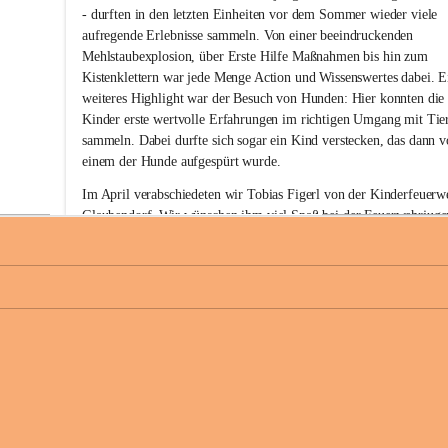
w
- durften in den letzten Einheiten vor dem Sommer wieder viele 
i
aufregende Erlebnisse sammeln. Von einer beeindruckenden 
l
Mehlstaubexplosion, über Erste Hilfe Maßnahmen bis hin zum 
l
i
Kistenklettern war jede Menge Action und Wissenswertes dabei. E
g
weiteres Highlight war der Besuch von Hunden: Hier konnten die
e
Kinder erste wertvolle Erfahrungen im richtigen Umgang mit Tie
F
sammeln. Dabei durfte sich sogar ein Kind verstecken, das dann v
e
einem der Hunde aufgespürt wurde. 
u
e
Im April verabschiedeten wir Tobias Figerl von der Kinderfeuerw
r
Glaubendorf. Wir wünschen ihm viel Spaß bei der Feuerwehrjuge
w
Ziersdorf.
e
h
Den Abschluss vor den Sommerferien im Juni bildete für unsere 
r
Kinderfeuerwehr unser gemeinsames Sommerfest. Bei den heißen
G
l
Temperaturen sorgten Wasserspiele und Eis für eine willkommene
a
+
Abkühlung, bevor wir den Nachmittag bei einer leckeren Pizza 
u
gemütlich ausklingen ließen. 
b
e
Wir wünschen allen schöne Ferien, einen erholsamen Sommer und
n
unfallfreie Urlaubszeit! 
d
o