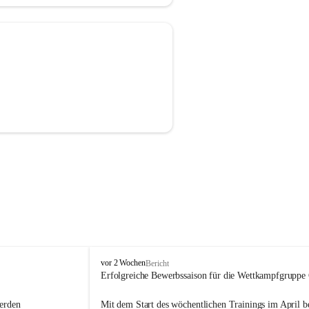
F
vor 2 Wochen
Bericht
r
Erfolgreiche Bewerbssaison für die Wettkampfgruppe
e
i
erden 
Mit dem Start des wöchentlichen Trainings im April ber