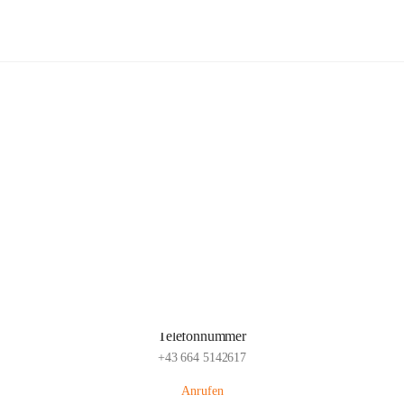
Freiwillige Feuerwehr Glaubendorf
Hauptadresse
Parkstraße 7, 3704 Glaubendorf , AUT
Auf Karte ansehen
Telefonnummer
+43 664 5142617
Anrufen