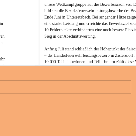
w
unsere Wettkampfgruppe auf die Bewerbssaison vor. D
i
bildeten die Bezirksfeuerwehrleistungsbewerbe des Be
l
Ende Juni in Unterretzbach. Bei sengender Hitze zeigt
l
i
in 
eine starke Leistung und erreichte das Bewerbsziel sou
g
 
10 Fehlerpunkte verhinderten eine noch bessere Platzi
e
ren 
Sieg in der Abschnittswertung.
F
on 
e
Anfang Juli stand schließlich der Höhepunkt der Sai
u
– der Landesfeuerwehrleistungsbewerb in Zistersdorf. 
e
ehr 
r
10.000 Teilnehmerinnen und Teilnehmern zählt diese V
nd 
w
den größten Feuerwehrbewerben des Landes. Unsere 
e
konnte erneut eine starke Leistung abrufen und absolv
h
diesmal fehlerfrei.
r
 
G
Mit der drittschnellsten Zeit aller teilnehmenden Gru
l
 
a
6
Bezirk Hollabrunn in Bronze können wir auf unsere Lei
u
b
Im Anschluss wurde der erfolgreiche Bewerbstag geme
e
 eine 
n
Jetzt steht als nächstes unser Feuerwehrfest am 25. und 
d
Glaubendorf am Programm.
o