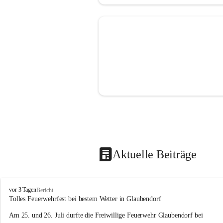
Aktuelle Beiträge
F
vor 3 Tagen
Bericht
r
Tolles Feuerwehrfest bei bestem Wetter in Glaubendorf
e
Am 25. und 26. Juli durfte die Freiwillige Feuerwehr Glaubendorf bei 
i