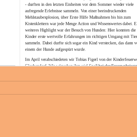
w
- durften in den letzten Einheiten vor dem Sommer wieder viele 
i
aufregende Erlebnisse sammeln. Von einer beeindruckenden 
l
Mehlstaubexplosion, über Erste Hilfe Maßnahmen bis hin zum 
l
i
Kistenklettern war jede Menge Action und Wissenswertes dabei. E
g
weiteres Highlight war der Besuch von Hunden: Hier konnten die
e
Kinder erste wertvolle Erfahrungen im richtigen Umgang mit Tie
F
sammeln. Dabei durfte sich sogar ein Kind verstecken, das dann v
e
einem der Hunde aufgespürt wurde. 
u
e
Im April verabschiedeten wir Tobias Figerl von der Kinderfeuerw
r
Glaubendorf. Wir wünschen ihm viel Spaß bei der Feuerwehrjuge
w
Ziersdorf.
e
h
Den Abschluss vor den Sommerferien im Juni bildete für unsere 
r
Kinderfeuerwehr unser gemeinsames Sommerfest. Bei den heißen
G
l
Temperaturen sorgten Wasserspiele und Eis für eine willkommene
a
+
Abkühlung, bevor wir den Nachmittag bei einer leckeren Pizza 
u
gemütlich ausklingen ließen. 
b
e
Wir wünschen allen schöne Ferien, einen erholsamen Sommer und
n
unfallfreie Urlaubszeit! 
d
o