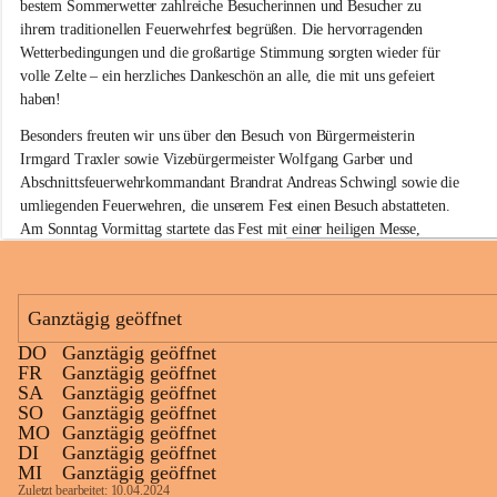
w
bestem Sommerwetter zahlreiche Besucherinnen und Besucher zu 
i
ihrem traditionellen Feuerwehrfest begrüßen. Die hervorragenden 
l
Wetterbedingungen und die großartige Stimmung sorgten wieder für 
l
volle Zelte – ein herzliches Dankeschön an alle, die mit uns gefeiert 
i
haben!
g
e
Besonders freuten wir uns über den Besuch von Bürgermeisterin 
F
Irmgard Traxler sowie Vizebürgermeister Wolfgang Garber und 
e
Abschnittsfeuerwehrkommandant Brandrat Andreas Schwingl sowie die 
u
e
umliegenden Feuerwehren, die unserem Fest einen Besuch abstatteten. 
r
Am Sonntag Vormittag startete das Fest mit einer heiligen Messe, 
w
welche von Herrn Pfarrer Kalita zelebriert wurde.
e
h
Für die musikalische Umrahmung am Sonntag sorgte wieder der 
r
Musikverein Rußbach, der mit seinem Frühschoppenkonzert beste 
Ganztägig geöffnet
G
Stimmung verbreitete. Auch unsere kleinen Gäste kamen nicht zu kurz: 
l
DO
Ganztägig geöffnet
Eine Hüpfburg sowie verschiedene Spiele sorgten für jede Menge Spaß 
a
+11
FR
Ganztägig geöffnet
und Unterhaltung.
u
SA
Ganztägig geöffnet
b
SO
Ganztägig geöffnet
Kulinarisch war ebenfalls für jeden Geschmack etwas dabei. Neben 
e
MO
Ganztägig geöffnet
köstlichen Grillspezialitäten am gesamten Wochenende standen am 
n
DI
Ganztägig geöffnet
d
Sonntag die beliebten Surschnitzel auf dem Speiseplan. In der Weinbar 
MI
Ganztägig geöffnet
o
konnten die Besucherinnen und Besucher ausgewählte Glaubendorfer 
Zuletzt bearbeitet: 10.04.2024