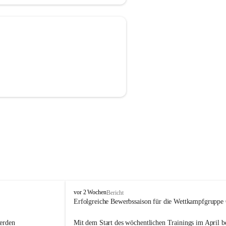
F
vor 2 Wochen
Bericht
r
Erfolgreiche Bewerbssaison für die Wettkampfgruppe
e
i
erden 
Mit dem Start des wöchentlichen Trainings im April ber