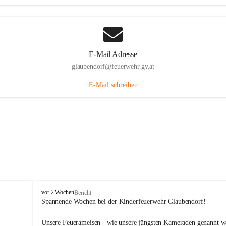
E-Mail Adresse
glaubendorf@feuerwehr.gv.at
E-Mail schreiben
F
vor 2 Wochen
Bericht
r
Spannende Wochen bei der Kinderfeuerwehr Glaubendorf!
e
i
Unsere Feuerameisen - wie unsere jüngsten Kameraden genannt w