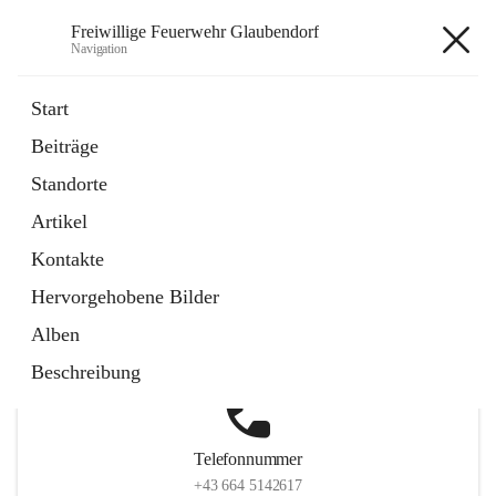
Freiwillige Feuerwehr Glaubendorf
Navigation
Freiwillige Feuerwehr
Start
Glaubendorf
Beiträge
Standorte
Artikel
Hauptadresse
Kontakte
Parkstraße 7, 3704 Glaubendorf , AUT
Hervorgehobene Bilder
Auf Karte ansehen
Alben
Beschreibung
Telefonnummer
+43 664 5142617