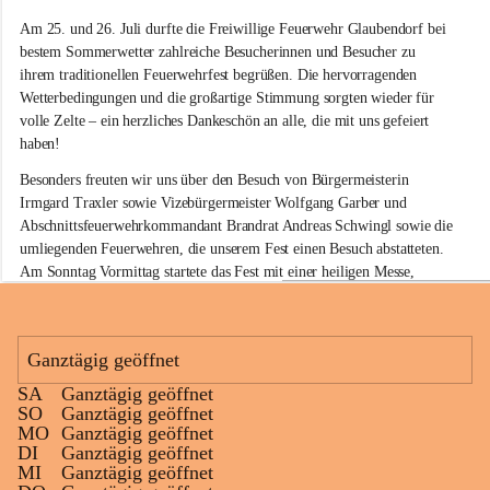
e
Am 25. und 26. Juli durfte die Freiwillige Feuerwehr Glaubendorf bei 
i
w
bestem Sommerwetter zahlreiche Besucherinnen und Besucher zu 
i
ihrem traditionellen Feuerwehrfest begrüßen. Die hervorragenden 
l
Wetterbedingungen und die großartige Stimmung sorgten wieder für 
l
volle Zelte – ein herzliches Dankeschön an alle, die mit uns gefeiert 
i
haben!
g
e
Besonders freuten wir uns über den Besuch von Bürgermeisterin 
F
Irmgard Traxler sowie Vizebürgermeister Wolfgang Garber und 
e
Abschnittsfeuerwehrkommandant Brandrat Andreas Schwingl sowie die 
u
e
umliegenden Feuerwehren, die unserem Fest einen Besuch abstatteten. 
r
Am Sonntag Vormittag startete das Fest mit einer heiligen Messe, 
w
welche von Herrn Pfarrer Kalita zelebriert wurde.
e
h
Für die musikalische Umrahmung am Sonntag sorgte wieder der 
r
Musikverein Rußbach, der mit seinem Frühschoppenkonzert beste 
Ganztägig geöffnet
G
Stimmung verbreitete. Auch unsere kleinen Gäste kamen nicht zu kurz: 
l
SA
Ganztägig geöffnet
Eine Hüpfburg sowie verschiedene Spiele sorgten für jede Menge Spaß 
a
+11
SO
Ganztägig geöffnet
und Unterhaltung.
u
MO
Ganztägig geöffnet
b
DI
Ganztägig geöffnet
Kulinarisch war ebenfalls für jeden Geschmack etwas dabei. Neben 
e
MI
Ganztägig geöffnet
köstlichen Grillspezialitäten am gesamten Wochenende standen am 
n