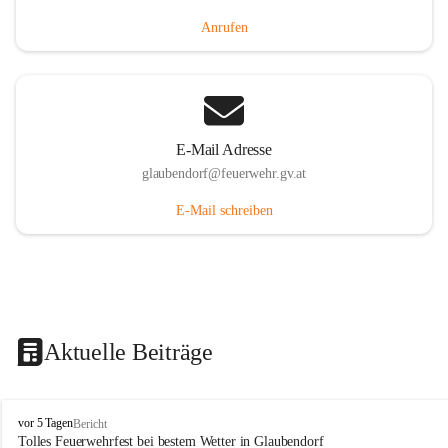
Anrufen
E-Mail Adresse
glaubendorf@feuerwehr.gv.at
E-Mail schreiben
Aktuelle Beiträge
F
vor 5 Tagen
Bericht
r
Tolles Feuerwehrfest bei bestem Wetter in Glaubendorf