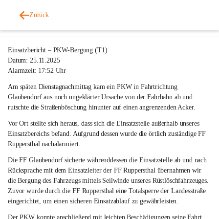
Freiwillige Feuerwehr Glaubendorf
Zurück
vor 8 Monaten
Einsatzbericht – PKW-Bergung (T1)
Datum:
 25.11.2025
Alarmzeit:
 17:52 Uhr
Am späten Dienstagnachmittag kam ein PKW in Fahrtrichtung 
Glaubendorf aus noch ungeklärter Ursache von der Fahrbahn ab und 
rutschte die Straßenböschung hinunter auf einen angrenzenden Acker.
Vor Ort stellte sich heraus, dass sich die Einsatzstelle außerhalb unseres 
Einsatzbereichs befand. Aufgrund dessen wurde die örtlich zuständige FF 
Ruppersthal nachalarmiert.
Die FF Glaubendorf sicherte währenddessen die Einsatzstelle ab und nach 
Rücksprache mit dem Einsatzleiter der FF Ruppersthal übernahmen wir 
die Bergung des Fahrzeugs mittels Seilwinde unseres Rüstlöschfahrzeuges. 
Zuvor wurde durch die FF Ruppersthal eine Totalsperre der Landesstraße 
eingerichtet, um einen sicheren Einsatzablauf zu gewährleisten.
Der PKW konnte anschließend mit leichten Beschädigungen seine Fahrt 