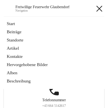
Freiwillige Feuerwehr Glaubendorf
Navigation
Freiwillige Feuerwehr
Start
Glaubendorf
Beiträge
Standorte
Artikel
Hauptadresse
Kontakte
Parkstraße 7, 3704 Glaubendorf , AUT
Hervorgehobene Bilder
Auf Karte ansehen
Alben
Beschreibung
Telefonnummer
+43 664 5142617