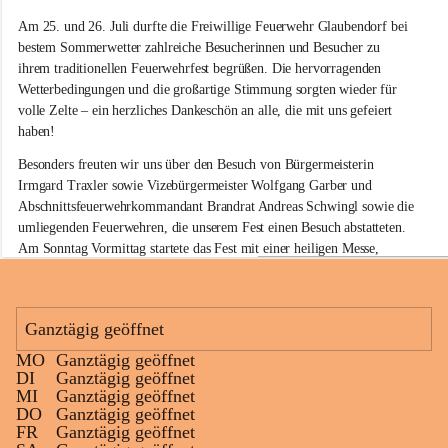
e
Am 25. und 26. Juli durfte die Freiwillige Feuerwehr Glaubendorf bei 
i
w
bestem Sommerwetter zahlreiche Besucherinnen und Besucher zu 
i
ihrem traditionellen Feuerwehrfest begrüßen. Die hervorragenden 
l
Wetterbedingungen und die großartige Stimmung sorgten wieder für 
l
volle Zelte – ein herzliches Dankeschön an alle, die mit uns gefeiert 
i
haben!
g
e
Besonders freuten wir uns über den Besuch von Bürgermeisterin 
F
Irmgard Traxler sowie Vizebürgermeister Wolfgang Garber und 
e
Abschnittsfeuerwehrkommandant Brandrat Andreas Schwingl sowie die 
u
e
umliegenden Feuerwehren, die unserem Fest einen Besuch abstatteten. 
r
Am Sonntag Vormittag startete das Fest mit einer heiligen Messe, 
w
welche von Herrn Pfarrer Kalita zelebriert wurde.
e
h
Für die musikalische Umrahmung am Sonntag sorgte wieder der 
r
Musikverein Rußbach, der mit seinem Frühschoppenkonzert beste 
Ganztägig geöffnet
G
Stimmung verbreitete. Auch unsere kleinen Gäste kamen nicht zu kurz: 
l
MO
Ganztägig geöffnet
Eine Hüpfburg sowie verschiedene Spiele sorgten für jede Menge Spaß 
a
+11
DI
Ganztägig geöffnet
und Unterhaltung.
u
MI
Ganztägig geöffnet
b
DO
Ganztägig geöffnet
Kulinarisch war ebenfalls für jeden Geschmack etwas dabei. Neben 
e
FR
Ganztägig geöffnet
köstlichen Grillspezialitäten am gesamten Wochenende standen am 
n