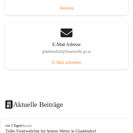
Anrufen
E-Mail Adresse
glaubendorf@feuerwehr.gv.at
E-Mail schreiben
Aktuelle Beiträge
F
vor 5 Tagen
Bericht
r
Tolles Feuerwehrfest bei bestem Wetter in Glaubendorf