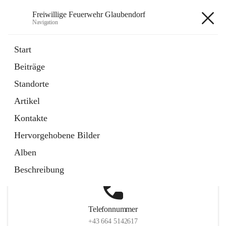
Freiwillige Feuerwehr Glaubendorf
Navigation
Freiwillige Feuerwehr
Start
Glaubendorf
Beiträge
Standorte
Artikel
Hauptadresse
Kontakte
Parkstraße 7, 3704 Glaubendorf , AUT
Hervorgehobene Bilder
Auf Karte ansehen
Alben
Beschreibung
Telefonnummer
+43 664 5142617