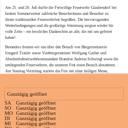
e
Am 25. und 26. Juli durfte die Freiwillige Feuerwehr Glaubendorf bei 
i
w
bestem Sommerwetter zahlreiche Besucherinnen und Besucher zu 
i
ihrem traditionellen Feuerwehrfest begrüßen. Die hervorragenden 
l
Wetterbedingungen und die großartige Stimmung sorgten wieder für 
l
volle Zelte – ein herzliches Dankeschön an alle, die mit uns gefeiert 
i
haben!
g
e
Besonders freuten wir uns über den Besuch von Bürgermeisterin 
F
Irmgard Traxler sowie Vizebürgermeister Wolfgang Garber und 
e
Abschnittsfeuerwehrkommandant Brandrat Andreas Schwingl sowie die 
u
e
umliegenden Feuerwehren, die unserem Fest einen Besuch abstatteten. 
r
Am Sonntag Vormittag startete das Fest mit einer heiligen Messe, 
w
welche von Herrn Pfarrer Kalita zelebriert wurde.
e
h
Für die musikalische Umrahmung am Sonntag sorgte wieder der 
r
Musikverein Rußbach, der mit seinem Frühschoppenkonzert beste 
Ganztägig geöffnet
G
Stimmung verbreitete. Auch unsere kleinen Gäste kamen nicht zu kurz: 
l
SA
Ganztägig geöffnet
Eine Hüpfburg sowie verschiedene Spiele sorgten für jede Menge Spaß 
a
+11
SO
Ganztägig geöffnet
und Unterhaltung.
u
MO
Ganztägig geöffnet
b
DI
Ganztägig geöffnet
Kulinarisch war ebenfalls für jeden Geschmack etwas dabei. Neben 
e
MI
Ganztägig geöffnet
köstlichen Grillspezialitäten am gesamten Wochenende standen am 
n