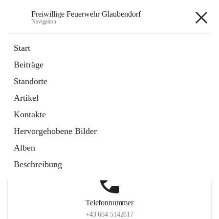
Freiwillige Feuerwehr Glaubendorf
Navigation
Freiwillige Feuerwehr
Start
Glaubendorf
Beiträge
Standorte
Artikel
Hauptadresse
Kontakte
Parkstraße 7, 3704 Glaubendorf , AUT
Hervorgehobene Bilder
Auf Karte ansehen
Alben
Beschreibung
Telefonnummer
+43 664 5142617