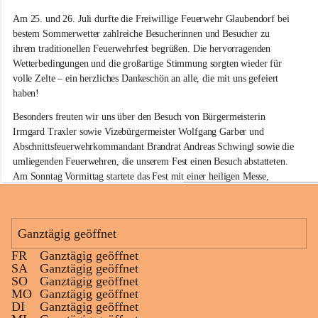
e
Am 25. und 26. Juli durfte die Freiwillige Feuerwehr Glaubendorf bei 
i
w
bestem Sommerwetter zahlreiche Besucherinnen und Besucher zu 
i
ihrem traditionellen Feuerwehrfest begrüßen. Die hervorragenden 
l
Wetterbedingungen und die großartige Stimmung sorgten wieder für 
l
volle Zelte – ein herzliches Dankeschön an alle, die mit uns gefeiert 
i
haben!
g
e
Besonders freuten wir uns über den Besuch von Bürgermeisterin 
F
Irmgard Traxler sowie Vizebürgermeister Wolfgang Garber und 
e
Abschnittsfeuerwehrkommandant Brandrat Andreas Schwingl sowie die 
u
e
umliegenden Feuerwehren, die unserem Fest einen Besuch abstatteten. 
r
Am Sonntag Vormittag startete das Fest mit einer heiligen Messe, 
w
welche von Herrn Pfarrer Kalita zelebriert wurde.
e
h
Für die musikalische Umrahmung am Sonntag sorgte wieder der 
r
Musikverein Rußbach, der mit seinem Frühschoppenkonzert beste 
Ganztägig geöffnet
G
Stimmung verbreitete. Auch unsere kleinen Gäste kamen nicht zu kurz: 
l
FR
Ganztägig geöffnet
Eine Hüpfburg sowie verschiedene Spiele sorgten für jede Menge Spaß 
a
+11
SA
Ganztägig geöffnet
und Unterhaltung.
u
SO
Ganztägig geöffnet
b
MO
Ganztägig geöffnet
Kulinarisch war ebenfalls für jeden Geschmack etwas dabei. Neben 
e
DI
Ganztägig geöffnet
köstlichen Grillspezialitäten am gesamten Wochenende standen am 
n