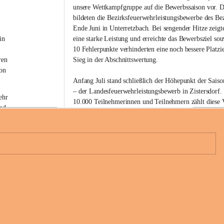
w
unsere Wettkampfgruppe auf die Bewerbssaison vor. D
i
bildeten die Bezirksfeuerwehrleistungsbewerbe des Be
l
Ende Juni in Unterretzbach. Bei sengender Hitze zeigt
l
i
in 
eine starke Leistung und erreichte das Bewerbsziel sou
g
 
10 Fehlerpunkte verhinderten eine noch bessere Platzi
e
ren 
Sieg in der Abschnittswertung.
F
on 
e
Anfang Juli stand schließlich der Höhepunkt der Sai
u
– der Landesfeuerwehrleistungsbewerb in Zistersdorf. 
e
ehr 
r
10.000 Teilnehmerinnen und Teilnehmern zählt diese V
nd 
w
den größten Feuerwehrbewerben des Landes. Unsere 
e
konnte erneut eine starke Leistung abrufen und absolv
h
diesmal fehlerfrei.
r
 
G
Mit der drittschnellsten Zeit aller teilnehmenden Gru
l
 
a
6
Bezirk Hollabrunn in Bronze können wir auf unsere Lei
u
b
Im Anschluss wurde der erfolgreiche Bewerbstag geme
e
 eine 
n
Jetzt steht als nächstes unser Feuerwehrfest am 25. und 
d
Glaubendorf am Programm.
o