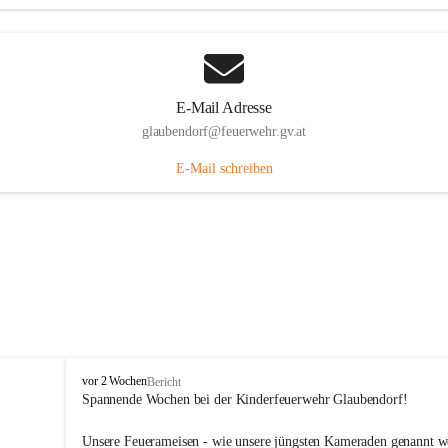
E-Mail Adresse
glaubendorf@feuerwehr.gv.at
E-Mail schreiben
F
vor 2 Wochen
Bericht
r
Spannende Wochen bei der Kinderfeuerwehr Glaubendorf!
e
i
Unsere Feuerameisen - wie unsere jüngsten Kameraden genannt w