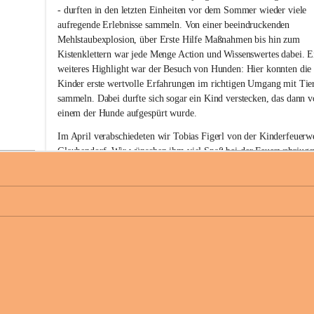
w
- durften in den letzten Einheiten vor dem Sommer wieder viele 
i
aufregende Erlebnisse sammeln. Von einer beeindruckenden 
l
Mehlstaubexplosion, über Erste Hilfe Maßnahmen bis hin zum 
l
i
Kistenklettern war jede Menge Action und Wissenswertes dabei. E
g
weiteres Highlight war der Besuch von Hunden: Hier konnten die
e
Kinder erste wertvolle Erfahrungen im richtigen Umgang mit Tie
F
sammeln. Dabei durfte sich sogar ein Kind verstecken, das dann v
e
einem der Hunde aufgespürt wurde. 
u
e
Im April verabschiedeten wir Tobias Figerl von der Kinderfeuerw
r
Glaubendorf. Wir wünschen ihm viel Spaß bei der Feuerwehrjuge
w
Ziersdorf.
e
h
Den Abschluss vor den Sommerferien im Juni bildete für unsere 
r
Kinderfeuerwehr unser gemeinsames Sommerfest. Bei den heißen
G
l
Temperaturen sorgten Wasserspiele und Eis für eine willkommene
a
+
Abkühlung, bevor wir den Nachmittag bei einer leckeren Pizza 
u
gemütlich ausklingen ließen. 
b
e
Wir wünschen allen schöne Ferien, einen erholsamen Sommer und
n
unfallfreie Urlaubszeit! 
d
o