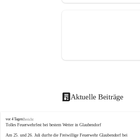
Aktuelle Beiträge
F
vor 4 Tagen
Bericht
r
Tolles Feuerwehrfest bei bestem Wetter in Glaubendorf
e
Am 25. und 26. Juli durfte die Freiwillige Feuerwehr Glaubendorf bei 
i