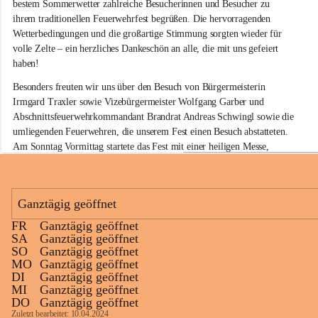
w
bestem Sommerwetter zahlreiche Besucherinnen und Besucher zu 
i
ihrem traditionellen Feuerwehrfest begrüßen. Die hervorragenden 
l
Wetterbedingungen und die großartige Stimmung sorgten wieder für 
l
volle Zelte – ein herzliches Dankeschön an alle, die mit uns gefeiert 
i
haben!
g
e
Besonders freuten wir uns über den Besuch von Bürgermeisterin 
F
Irmgard Traxler sowie Vizebürgermeister Wolfgang Garber und 
e
Abschnittsfeuerwehrkommandant Brandrat Andreas Schwingl sowie die 
u
e
umliegenden Feuerwehren, die unserem Fest einen Besuch abstatteten. 
r
Am Sonntag Vormittag startete das Fest mit einer heiligen Messe, 
w
welche von Herrn Pfarrer Kalita zelebriert wurde.
e
h
Für die musikalische Umrahmung am Sonntag sorgte wieder der 
r
Musikverein Rußbach, der mit seinem Frühschoppenkonzert beste 
Ganztägig geöffnet
G
Stimmung verbreitete. Auch unsere kleinen Gäste kamen nicht zu kurz: 
l
FR
Ganztägig geöffnet
Eine Hüpfburg sowie verschiedene Spiele sorgten für jede Menge Spaß 
a
+11
SA
Ganztägig geöffnet
und Unterhaltung.
u
SO
Ganztägig geöffnet
b
MO
Ganztägig geöffnet
Kulinarisch war ebenfalls für jeden Geschmack etwas dabei. Neben 
e
DI
Ganztägig geöffnet
köstlichen Grillspezialitäten am gesamten Wochenende standen am 
n
MI
Ganztägig geöffnet
d
Sonntag die beliebten Surschnitzel auf dem Speiseplan. In der Weinbar 
DO
Ganztägig geöffnet
o
konnten die Besucherinnen und Besucher ausgewählte Glaubendorfer 
Zuletzt bearbeitet: 10.04.2024