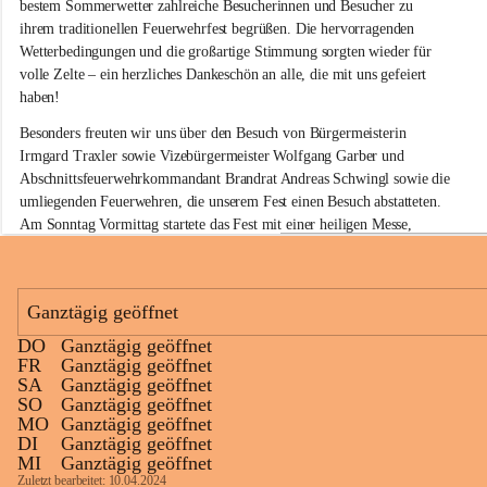
w
bestem Sommerwetter zahlreiche Besucherinnen und Besucher zu 
i
ihrem traditionellen Feuerwehrfest begrüßen. Die hervorragenden 
l
Wetterbedingungen und die großartige Stimmung sorgten wieder für 
l
volle Zelte – ein herzliches Dankeschön an alle, die mit uns gefeiert 
i
haben!
g
e
Besonders freuten wir uns über den Besuch von Bürgermeisterin 
F
Irmgard Traxler sowie Vizebürgermeister Wolfgang Garber und 
e
Abschnittsfeuerwehrkommandant Brandrat Andreas Schwingl sowie die 
u
e
umliegenden Feuerwehren, die unserem Fest einen Besuch abstatteten. 
r
Am Sonntag Vormittag startete das Fest mit einer heiligen Messe, 
w
welche von Herrn Pfarrer Kalita zelebriert wurde.
e
h
Für die musikalische Umrahmung am Sonntag sorgte wieder der 
r
Musikverein Rußbach, der mit seinem Frühschoppenkonzert beste 
Ganztägig geöffnet
G
Stimmung verbreitete. Auch unsere kleinen Gäste kamen nicht zu kurz: 
l
DO
Ganztägig geöffnet
Eine Hüpfburg sowie verschiedene Spiele sorgten für jede Menge Spaß 
a
+11
FR
Ganztägig geöffnet
und Unterhaltung.
u
SA
Ganztägig geöffnet
b
SO
Ganztägig geöffnet
Kulinarisch war ebenfalls für jeden Geschmack etwas dabei. Neben 
e
MO
Ganztägig geöffnet
köstlichen Grillspezialitäten am gesamten Wochenende standen am 
n
DI
Ganztägig geöffnet
d
Sonntag die beliebten Surschnitzel auf dem Speiseplan. In der Weinbar 
MI
Ganztägig geöffnet
o
konnten die Besucherinnen und Besucher ausgewählte Glaubendorfer 
Zuletzt bearbeitet: 10.04.2024