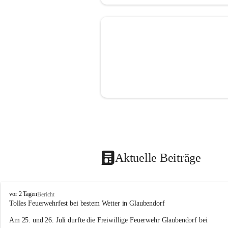
Aktuelle Beiträge
F
vor 2 Tagen
Bericht
r
Tolles Feuerwehrfest bei bestem Wetter in Glaubendorf
e
Am 25. und 26. Juli durfte die Freiwillige Feuerwehr Glaubendorf bei 
i