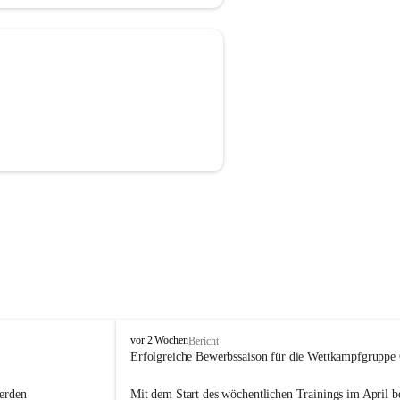
F
vor 2 Wochen
Bericht
r
Erfolgreiche Bewerbssaison für die Wettkampfgruppe
e
i
erden 
Mit dem Start des wöchentlichen Trainings im April ber