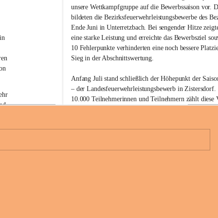
w
unsere Wettkampfgruppe auf die Bewerbssaison vor. D
i
bildeten die Bezirksfeuerwehrleistungsbewerbe des Be
l
Ende Juni in Unterretzbach. Bei sengender Hitze zeigt
l
i
in 
eine starke Leistung und erreichte das Bewerbsziel sou
g
 
10 Fehlerpunkte verhinderten eine noch bessere Platzi
e
ren 
Sieg in der Abschnittswertung.
F
on 
e
Anfang Juli stand schließlich der Höhepunkt der Sai
u
– der Landesfeuerwehrleistungsbewerb in Zistersdorf. 
e
ehr 
r
10.000 Teilnehmerinnen und Teilnehmern zählt diese V
nd 
w
den größten Feuerwehrbewerben des Landes. Unsere 
e
konnte erneut eine starke Leistung abrufen und absolv
h
diesmal fehlerfrei.
r
 
G
Mit der drittschnellsten Zeit aller teilnehmenden Gru
l
 
a
6
Bezirk Hollabrunn in Bronze können wir auf unsere Lei
u
b
Im Anschluss wurde der erfolgreiche Bewerbstag geme
e
 eine 
n
Jetzt steht als nächstes unser Feuerwehrfest am 25. und 
d
Glaubendorf am Programm.
o