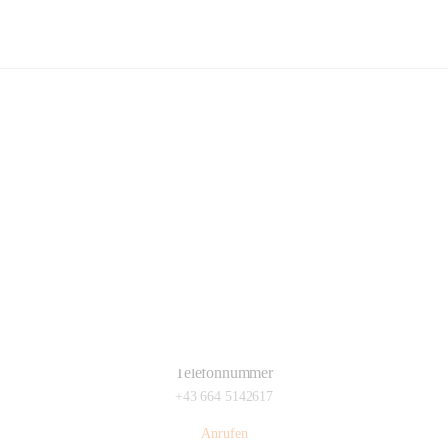
Freiwillige Feuerwehr Glaubendorf
Hauptadresse
Parkstraße 7, 3704 Glaubendorf , AUT
Auf Karte ansehen
Telefonnummer
+43 664 5142617
Anrufen