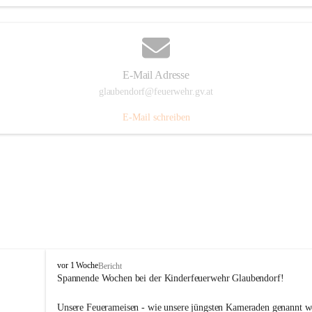
E-Mail Adresse
glaubendorf@feuerwehr.gv.at
E-Mail schreiben
F
vor 1 Woche
Bericht
r
Spannende Wochen bei der Kinderfeuerwehr Glaubendorf!
e
i
Unsere Feuerameisen - wie unsere jüngsten Kameraden genannt w