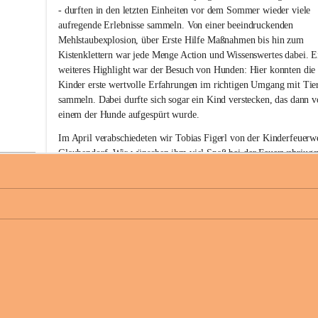
w
- durften in den letzten Einheiten vor dem Sommer wieder viele 
i
aufregende Erlebnisse sammeln. Von einer beeindruckenden 
l
Mehlstaubexplosion, über Erste Hilfe Maßnahmen bis hin zum 
l
i
Kistenklettern war jede Menge Action und Wissenswertes dabei. E
g
weiteres Highlight war der Besuch von Hunden: Hier konnten die
e
Kinder erste wertvolle Erfahrungen im richtigen Umgang mit Tie
F
sammeln. Dabei durfte sich sogar ein Kind verstecken, das dann v
e
einem der Hunde aufgespürt wurde. 
u
e
Im April verabschiedeten wir Tobias Figerl von der Kinderfeuerw
r
Glaubendorf. Wir wünschen ihm viel Spaß bei der Feuerwehrjuge
w
Ziersdorf.
e
h
Den Abschluss vor den Sommerferien im Juni bildete für unsere 
r
Kinderfeuerwehr unser gemeinsames Sommerfest. Bei den heißen
G
l
Temperaturen sorgten Wasserspiele und Eis für eine willkommene
a
+
Abkühlung, bevor wir den Nachmittag bei einer leckeren Pizza 
u
gemütlich ausklingen ließen. 
b
e
Wir wünschen allen schöne Ferien, einen erholsamen Sommer und
n
unfallfreie Urlaubszeit! 
d
o