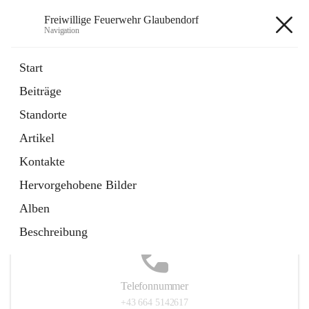
Freiwillige Feuerwehr Glaubendorf
Navigation
Freiwillige Feuerwehr
Start
Glaubendorf
Beiträge
Standorte
Artikel
Hauptadresse
Kontakte
Parkstraße 7, 3704 Glaubendorf , AUT
Hervorgehobene Bilder
Auf Karte ansehen
Alben
Beschreibung
Telefonnummer
+43 664 5142617