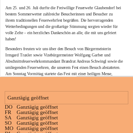
e
Am 25. und 26. Juli durfte die Freiwillige Feuerwehr Glaubendorf bei 
i
w
bestem Sommerwetter zahlreiche Besucherinnen und Besucher zu 
i
ihrem traditionellen Feuerwehrfest begrüßen. Die hervorragenden 
l
Wetterbedingungen und die großartige Stimmung sorgten wieder für 
l
volle Zelte – ein herzliches Dankeschön an alle, die mit uns gefeiert 
i
haben!
g
e
Besonders freuten wir uns über den Besuch von Bürgermeisterin 
F
Irmgard Traxler sowie Vizebürgermeister Wolfgang Garber und 
e
Abschnittsfeuerwehrkommandant Brandrat Andreas Schwingl sowie die 
u
e
umliegenden Feuerwehren, die unserem Fest einen Besuch abstatteten. 
r
Am Sonntag Vormittag startete das Fest mit einer heiligen Messe, 
w
welche von Herrn Pfarrer Kalita zelebriert wurde.
e
h
Für die musikalische Umrahmung am Sonntag sorgte wieder der 
r
Musikverein Rußbach, der mit seinem Frühschoppenkonzert beste 
Ganztägig geöffnet
G
Stimmung verbreitete. Auch unsere kleinen Gäste kamen nicht zu kurz: 
l
DO
Ganztägig geöffnet
Eine Hüpfburg sowie verschiedene Spiele sorgten für jede Menge Spaß 
a
+11
FR
Ganztägig geöffnet
und Unterhaltung.
u
SA
Ganztägig geöffnet
b
SO
Ganztägig geöffnet
Kulinarisch war ebenfalls für jeden Geschmack etwas dabei. Neben 
e
MO
Ganztägig geöffnet
köstlichen Grillspezialitäten am gesamten Wochenende standen am 
n