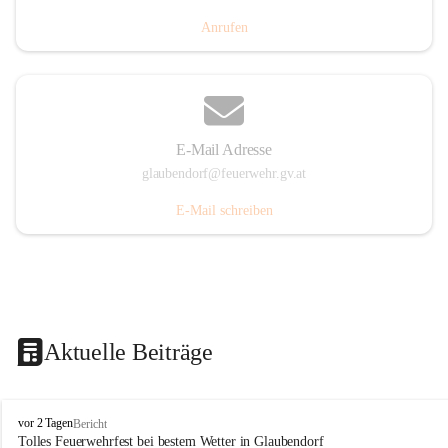
Anrufen
E-Mail Adresse
glaubendorf@feuerwehr.gv.at
E-Mail schreiben
Aktuelle Beiträge
F
vor 2 Tagen
Bericht
r
Tolles Feuerwehrfest bei bestem Wetter in Glaubendorf