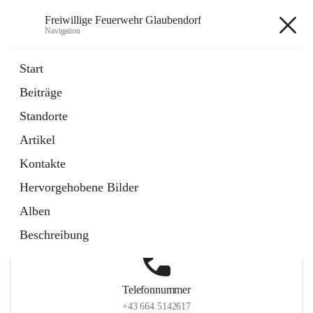
Freiwillige Feuerwehr Glaubendorf
Navigation
Freiwillige Feuerwehr
Start
Glaubendorf
Beiträge
Standorte
Artikel
Hauptadresse
Kontakte
Parkstraße 7, 3704 Glaubendorf , AUT
Hervorgehobene Bilder
Auf Karte ansehen
Alben
Beschreibung
Telefonnummer
+43 664 5142617