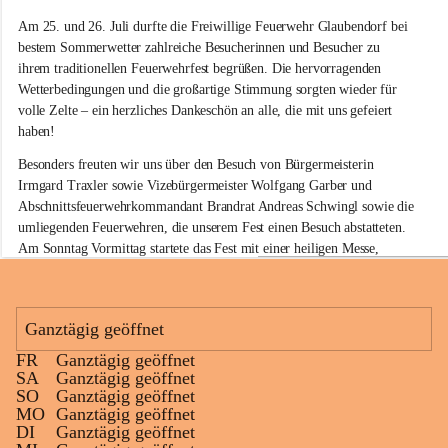
e
Am 25. und 26. Juli durfte die Freiwillige Feuerwehr Glaubendorf bei 
i
w
bestem Sommerwetter zahlreiche Besucherinnen und Besucher zu 
i
ihrem traditionellen Feuerwehrfest begrüßen. Die hervorragenden 
l
Wetterbedingungen und die großartige Stimmung sorgten wieder für 
l
volle Zelte – ein herzliches Dankeschön an alle, die mit uns gefeiert 
i
haben!
g
e
Besonders freuten wir uns über den Besuch von Bürgermeisterin 
F
Irmgard Traxler sowie Vizebürgermeister Wolfgang Garber und 
e
Abschnittsfeuerwehrkommandant Brandrat Andreas Schwingl sowie die 
u
e
umliegenden Feuerwehren, die unserem Fest einen Besuch abstatteten. 
r
Am Sonntag Vormittag startete das Fest mit einer heiligen Messe, 
w
welche von Herrn Pfarrer Kalita zelebriert wurde.
e
h
Für die musikalische Umrahmung am Sonntag sorgte wieder der 
r
Musikverein Rußbach, der mit seinem Frühschoppenkonzert beste 
Ganztägig geöffnet
G
Stimmung verbreitete. Auch unsere kleinen Gäste kamen nicht zu kurz: 
l
FR
Ganztägig geöffnet
Eine Hüpfburg sowie verschiedene Spiele sorgten für jede Menge Spaß 
a
+11
SA
Ganztägig geöffnet
und Unterhaltung.
u
SO
Ganztägig geöffnet
b
MO
Ganztägig geöffnet
Kulinarisch war ebenfalls für jeden Geschmack etwas dabei. Neben 
e
DI
Ganztägig geöffnet
köstlichen Grillspezialitäten am gesamten Wochenende standen am 
n