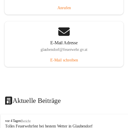
Anrufen
E-Mail Adresse
glaubendorf@feuerwehr.gv.at
E-Mail schreiben
Aktuelle Beiträge
F
vor 4 Tagen
Bericht
r
Tolles Feuerwehrfest bei bestem Wetter in Glaubendorf