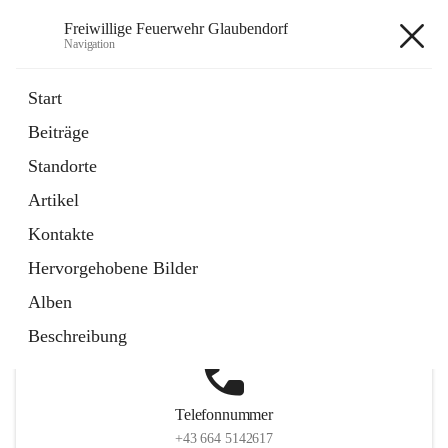
Freiwillige Feuerwehr Glaubendorf
Navigation
Freiwillige Feuerwehr
Start
Glaubendorf
Beiträge
Standorte
Artikel
Hauptadresse
Kontakte
Parkstraße 7, 3704 Glaubendorf , AUT
Hervorgehobene Bilder
Auf Karte ansehen
Alben
Beschreibung
Telefonnummer
+43 664 5142617