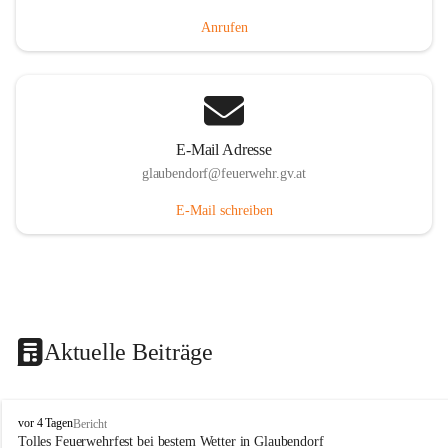
Anrufen
E-Mail Adresse
glaubendorf@feuerwehr.gv.at
E-Mail schreiben
Aktuelle Beiträge
F
vor 4 Tagen
Bericht
r
Tolles Feuerwehrfest bei bestem Wetter in Glaubendorf