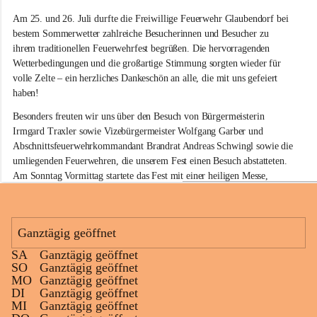
e
Am 25. und 26. Juli durfte die Freiwillige Feuerwehr Glaubendorf bei 
i
w
bestem Sommerwetter zahlreiche Besucherinnen und Besucher zu 
i
ihrem traditionellen Feuerwehrfest begrüßen. Die hervorragenden 
l
Wetterbedingungen und die großartige Stimmung sorgten wieder für 
l
volle Zelte – ein herzliches Dankeschön an alle, die mit uns gefeiert 
i
haben!
g
e
Besonders freuten wir uns über den Besuch von Bürgermeisterin 
F
Irmgard Traxler sowie Vizebürgermeister Wolfgang Garber und 
e
Abschnittsfeuerwehrkommandant Brandrat Andreas Schwingl sowie die 
u
e
umliegenden Feuerwehren, die unserem Fest einen Besuch abstatteten. 
r
Am Sonntag Vormittag startete das Fest mit einer heiligen Messe, 
w
welche von Herrn Pfarrer Kalita zelebriert wurde.
e
h
Für die musikalische Umrahmung am Sonntag sorgte wieder der 
r
Musikverein Rußbach, der mit seinem Frühschoppenkonzert beste 
Ganztägig geöffnet
G
Stimmung verbreitete. Auch unsere kleinen Gäste kamen nicht zu kurz: 
l
SA
Ganztägig geöffnet
Eine Hüpfburg sowie verschiedene Spiele sorgten für jede Menge Spaß 
a
+11
SO
Ganztägig geöffnet
und Unterhaltung.
u
MO
Ganztägig geöffnet
b
DI
Ganztägig geöffnet
Kulinarisch war ebenfalls für jeden Geschmack etwas dabei. Neben 
e
MI
Ganztägig geöffnet
köstlichen Grillspezialitäten am gesamten Wochenende standen am 
n