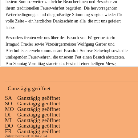
w
bestem Sommerwetter zahlreiche Besucherinnen und Besucher zu 
i
ihrem traditionellen Feuerwehrfest begrüßen. Die hervorragenden 
l
Wetterbedingungen und die großartige Stimmung sorgten wieder für 
l
volle Zelte – ein herzliches Dankeschön an alle, die mit uns gefeiert 
i
haben!
g
e
Besonders freuten wir uns über den Besuch von Bürgermeisterin 
F
Irmgard Traxler sowie Vizebürgermeister Wolfgang Garber und 
e
Abschnittsfeuerwehrkommandant Brandrat Andreas Schwingl sowie die 
u
e
umliegenden Feuerwehren, die unserem Fest einen Besuch abstatteten. 
r
Am Sonntag Vormittag startete das Fest mit einer heiligen Messe, 
w
welche von Herrn Pfarrer Kalita zelebriert wurde.
e
h
Für die musikalische Umrahmung am Sonntag sorgte wieder der 
r
Musikverein Rußbach, der mit seinem Frühschoppenkonzert beste 
Ganztägig geöffnet
G
Stimmung verbreitete. Auch unsere kleinen Gäste kamen nicht zu kurz: 
l
SA
Ganztägig geöffnet
Eine Hüpfburg sowie verschiedene Spiele sorgten für jede Menge Spaß 
a
+11
SO
Ganztägig geöffnet
und Unterhaltung.
u
MO
Ganztägig geöffnet
b
DI
Ganztägig geöffnet
Kulinarisch war ebenfalls für jeden Geschmack etwas dabei. Neben 
e
MI
Ganztägig geöffnet
köstlichen Grillspezialitäten am gesamten Wochenende standen am 
n
DO
Ganztägig geöffnet
d
Sonntag die beliebten Surschnitzel auf dem Speiseplan. In der Weinbar 
FR
Ganztägig geöffnet
o
konnten die Besucherinnen und Besucher ausgewählte Glaubendorfer 
Zuletzt bearbeitet: 10.04.2024