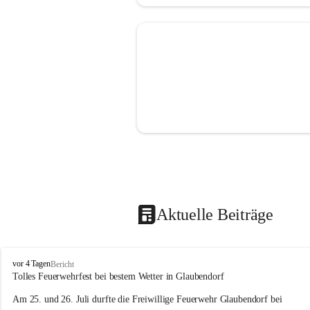
Aktuelle Beiträge
F
vor 4 Tagen
Bericht
r
Tolles Feuerwehrfest bei bestem Wetter in Glaubendorf
e
Am 25. und 26. Juli durfte die Freiwillige Feuerwehr Glaubendorf bei 
i