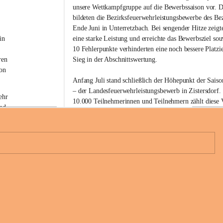
w
unsere Wettkampfgruppe auf die Bewerbssaison vor. D
i
bildeten die Bezirksfeuerwehrleistungsbewerbe des Be
l
Ende Juni in Unterretzbach. Bei sengender Hitze zeigt
l
i
in 
eine starke Leistung und erreichte das Bewerbsziel sou
g
 
10 Fehlerpunkte verhinderten eine noch bessere Platzi
e
ren 
Sieg in der Abschnittswertung.
F
on 
e
Anfang Juli stand schließlich der Höhepunkt der Sai
u
– der Landesfeuerwehrleistungsbewerb in Zistersdorf. 
e
ehr 
r
10.000 Teilnehmerinnen und Teilnehmern zählt diese V
nd 
w
den größten Feuerwehrbewerben des Landes. Unsere 
e
konnte erneut eine starke Leistung abrufen und absolv
h
diesmal fehlerfrei.
r
 
G
Mit der drittschnellsten Zeit aller teilnehmenden Gru
l
 
a
6
Bezirk Hollabrunn in Bronze können wir auf unsere Lei
u
b
Im Anschluss wurde der erfolgreiche Bewerbstag geme
e
 eine 
n
Jetzt steht als nächstes unser Feuerwehrfest am 25. und 
d
Glaubendorf am Programm.
o