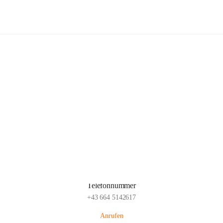
Freiwillige Feuerwehr Glaubendorf
Hauptadresse
Parkstraße 7, 3704 Glaubendorf , AUT
Auf Karte ansehen
Telefonnummer
+43 664 5142617
Anrufen