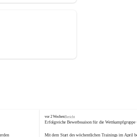
F
vor 2 Wochen
Bericht
r
Erfolgreiche Bewerbssaison für die Wettkampfgruppe
e
i
erden 
Mit dem Start des wöchentlichen Trainings im April ber