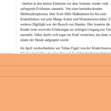
w
- durften in den letzten Einheiten vor dem Sommer wieder viele 
i
aufregende Erlebnisse sammeln. Von einer beeindruckenden 
l
Mehlstaubexplosion, über Erste Hilfe Maßnahmen bis hin zum 
l
i
Kistenklettern war jede Menge Action und Wissenswertes dabei. E
g
weiteres Highlight war der Besuch von Hunden: Hier konnten die
e
Kinder erste wertvolle Erfahrungen im richtigen Umgang mit Tie
F
sammeln. Dabei durfte sich sogar ein Kind verstecken, das dann v
e
einem der Hunde aufgespürt wurde. 
u
e
Im April verabschiedeten wir Tobias Figerl von der Kinderfeuerw
r
Glaubendorf. Wir wünschen ihm viel Spaß bei der Feuerwehrjuge
w
Ziersdorf.
e
h
Den Abschluss vor den Sommerferien im Juni bildete für unsere 
r
Kinderfeuerwehr unser gemeinsames Sommerfest. Bei den heißen
G
l
Temperaturen sorgten Wasserspiele und Eis für eine willkommene
a
+
Abkühlung, bevor wir den Nachmittag bei einer leckeren Pizza 
u
gemütlich ausklingen ließen. 
b
e
Wir wünschen allen schöne Ferien, einen erholsamen Sommer und
n
unfallfreie Urlaubszeit! 
d
o