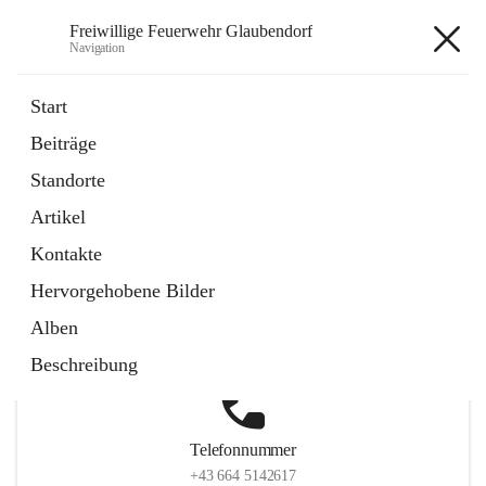
Freiwillige Feuerwehr Glaubendorf
Navigation
Freiwillige Feuerwehr
Start
Glaubendorf
Beiträge
Standorte
Artikel
Hauptadresse
Kontakte
Parkstraße 7, 3704 Glaubendorf , AUT
Hervorgehobene Bilder
Auf Karte ansehen
Alben
Beschreibung
Telefonnummer
+43 664 5142617