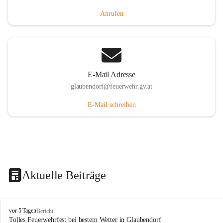
Anrufen
E-Mail Adresse
glaubendorf@feuerwehr.gv.at
E-Mail schreiben
Aktuelle Beiträge
F
vor 5 Tagen
Bericht
r
Tolles Feuerwehrfest bei bestem Wetter in Glaubendorf