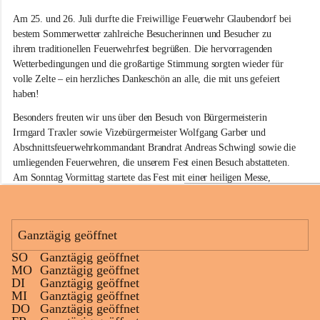
e
Am 25. und 26. Juli durfte die Freiwillige Feuerwehr Glaubendorf bei 
i
w
bestem Sommerwetter zahlreiche Besucherinnen und Besucher zu 
i
ihrem traditionellen Feuerwehrfest begrüßen. Die hervorragenden 
l
Wetterbedingungen und die großartige Stimmung sorgten wieder für 
l
volle Zelte – ein herzliches Dankeschön an alle, die mit uns gefeiert 
i
haben!
g
e
Besonders freuten wir uns über den Besuch von Bürgermeisterin 
F
Irmgard Traxler sowie Vizebürgermeister Wolfgang Garber und 
e
Abschnittsfeuerwehrkommandant Brandrat Andreas Schwingl sowie die 
u
e
umliegenden Feuerwehren, die unserem Fest einen Besuch abstatteten. 
r
Am Sonntag Vormittag startete das Fest mit einer heiligen Messe, 
w
welche von Herrn Pfarrer Kalita zelebriert wurde.
e
h
Für die musikalische Umrahmung am Sonntag sorgte wieder der 
r
Musikverein Rußbach, der mit seinem Frühschoppenkonzert beste 
Ganztägig geöffnet
G
Stimmung verbreitete. Auch unsere kleinen Gäste kamen nicht zu kurz: 
l
SO
Ganztägig geöffnet
Eine Hüpfburg sowie verschiedene Spiele sorgten für jede Menge Spaß 
a
+11
MO
Ganztägig geöffnet
und Unterhaltung.
u
DI
Ganztägig geöffnet
b
MI
Ganztägig geöffnet
Kulinarisch war ebenfalls für jeden Geschmack etwas dabei. Neben 
e
DO
Ganztägig geöffnet
köstlichen Grillspezialitäten am gesamten Wochenende standen am 
n