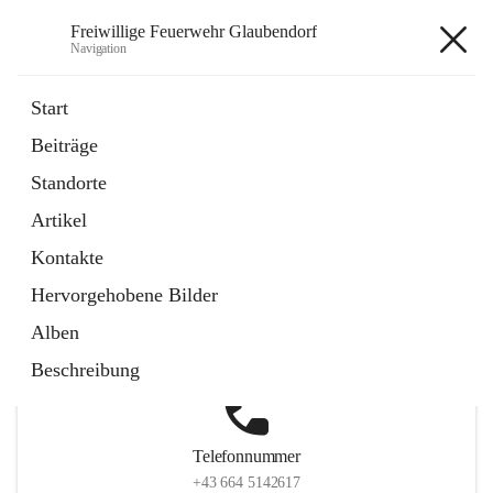
Freiwillige Feuerwehr Glaubendorf
Navigation
Freiwillige Feuerwehr
Start
Glaubendorf
Beiträge
Standorte
Artikel
Hauptadresse
Kontakte
Parkstraße 7, 3704 Glaubendorf , AUT
Hervorgehobene Bilder
Auf Karte ansehen
Alben
Beschreibung
Telefonnummer
+43 664 5142617