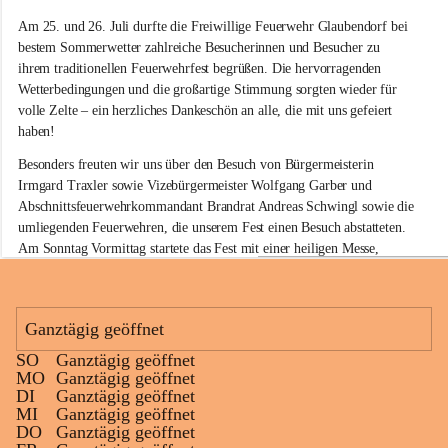
e
Am 25. und 26. Juli durfte die Freiwillige Feuerwehr Glaubendorf bei 
i
w
bestem Sommerwetter zahlreiche Besucherinnen und Besucher zu 
i
ihrem traditionellen Feuerwehrfest begrüßen. Die hervorragenden 
l
Wetterbedingungen und die großartige Stimmung sorgten wieder für 
l
volle Zelte – ein herzliches Dankeschön an alle, die mit uns gefeiert 
i
haben!
g
e
Besonders freuten wir uns über den Besuch von Bürgermeisterin 
F
Irmgard Traxler sowie Vizebürgermeister Wolfgang Garber und 
e
Abschnittsfeuerwehrkommandant Brandrat Andreas Schwingl sowie die 
u
e
umliegenden Feuerwehren, die unserem Fest einen Besuch abstatteten. 
r
Am Sonntag Vormittag startete das Fest mit einer heiligen Messe, 
w
welche von Herrn Pfarrer Kalita zelebriert wurde.
e
h
Für die musikalische Umrahmung am Sonntag sorgte wieder der 
r
Musikverein Rußbach, der mit seinem Frühschoppenkonzert beste 
Ganztägig geöffnet
G
Stimmung verbreitete. Auch unsere kleinen Gäste kamen nicht zu kurz: 
l
SO
Ganztägig geöffnet
Eine Hüpfburg sowie verschiedene Spiele sorgten für jede Menge Spaß 
a
+11
MO
Ganztägig geöffnet
und Unterhaltung.
u
DI
Ganztägig geöffnet
b
MI
Ganztägig geöffnet
Kulinarisch war ebenfalls für jeden Geschmack etwas dabei. Neben 
e
DO
Ganztägig geöffnet
köstlichen Grillspezialitäten am gesamten Wochenende standen am 
n